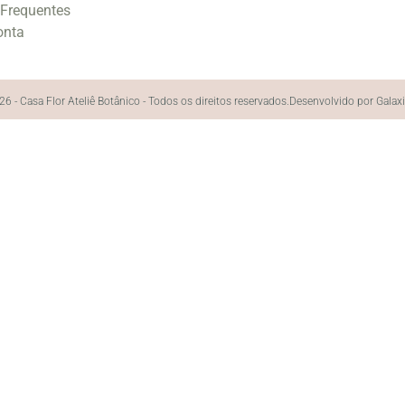
 Frequentes
onta
6 - Casa Flor Ateliê Botânico - Todos os direitos reservados.
Desenvolvido por Galax