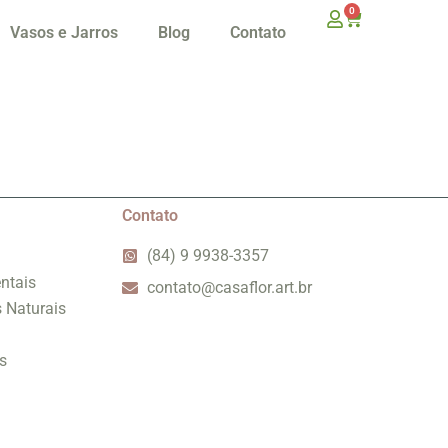
0
Vasos e Jarros
Blog
Contato
Contato
(84) 9 9938-3357
ntais
contato@casaflor.art.br
s Naturais
s