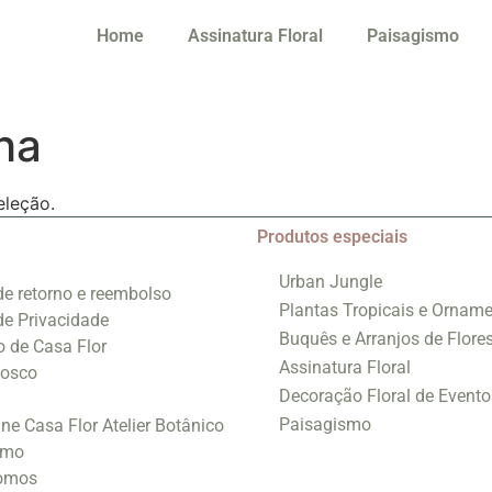
Home
Assinatura Floral
Paisagismo
ha
eleção.
Produtos especiais
Urban Jungle
 de retorno e reembolso
Plantas Tropicais e Orname
 de Privacidade
Buquês e Arranjos de Flore
o de Casa Flor
Assinatura Floral
nosco
Decoração Floral de Evento
Paisagismo
ine Casa Flor Atelier Botânico
smo
omos