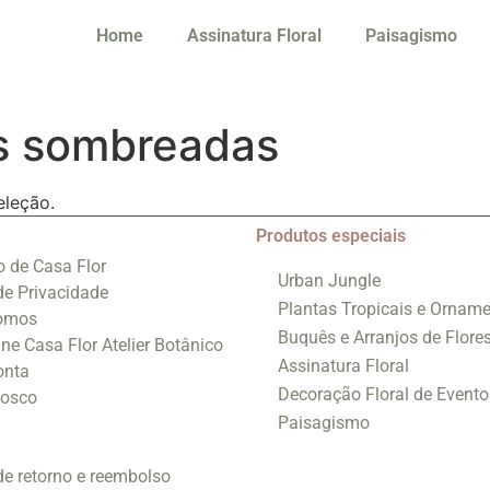
Home
Assinatura Floral
Paisagismo
as sombreadas
eleção.
Produtos especiais
o de Casa Flor
Urban Jungle
 de Privacidade
Plantas Tropicais e Orname
omos
Buquês e Arranjos de Flore
ine Casa Flor Atelier Botânico
Assinatura Floral
onta
Decoração Floral de Evento
nosco
Paisagismo
 de retorno e reembolso