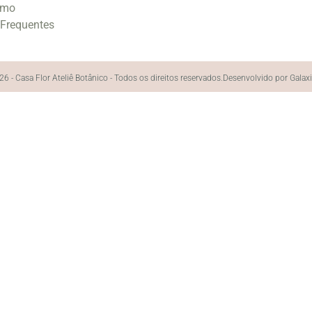
smo
 Frequentes
6 - Casa Flor Ateliê Botânico - Todos os direitos reservados.
Desenvolvido por Galax