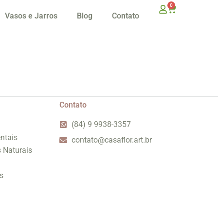
0
Vasos e Jarros
Blog
Contato
Contato
(84) 9 9938-3357
ntais
contato@casaflor.art.br
s Naturais
s