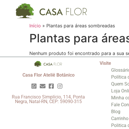
Início
»
Plantas para áreas sombreadas
Plantas para áre
Nenhum produto foi encontrado para a sua s
Visite
Glossári
Casa Flor Ateliê Botânico
Política
Quem S
Loja Onl
Rua Francisco Simplício, 114, Ponta
Minha c
Negra, Natal-RN, CEP: 59090-315
Fale Co
Blog
Carrinho
Politica