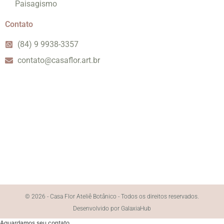
Paisagismo
Contato
(84) 9 9938-3357
contato@casaflor.art.br
© 2026 - Casa Flor Ateliê Botânico - Todos os direitos reservados.
Desenvolvido por GalaxiaHub
Aguardamos seu contato.