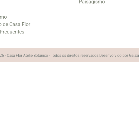
Paisagismo
smo
o de Casa Flor
 Frequentes
6 - Casa Flor Ateliê Botânico - Todos os direitos reservados.
Desenvolvido por Galax