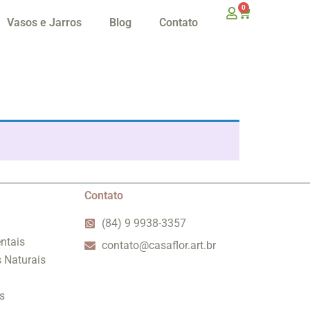
0
Vasos e Jarros
Blog
Contato
Contato
(84) 9 9938-3357
ntais
contato@casaflor.art.br
s Naturais
s