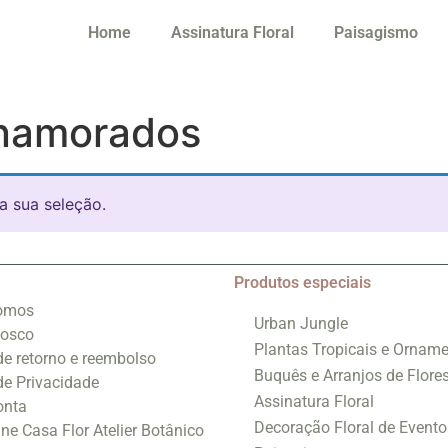
Home
Assinatura Floral
Paisagismo
 namorados
a sua seleção.
Produtos especiais
omos
Urban Jungle
nosco
Plantas Tropicais e Orname
 de retorno e reembolso
Buquês e Arranjos de Flore
 de Privacidade
Assinatura Floral
onta
Decoração Floral de Evento
ine Casa Flor Atelier Botânico