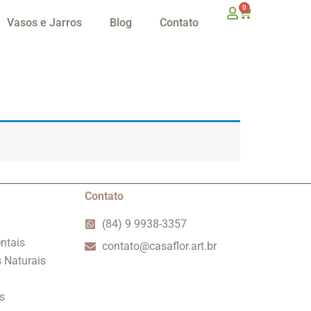
0
Vasos e Jarros
Blog
Contato
Contato
(84) 9 9938-3357
ntais
contato@casaflor.art.br
s Naturais
s