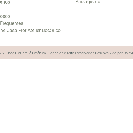
Paisagismo
omos
nosco
 Frequentes
ine Casa Flor Atelier Botânico
6 - Casa Flor Ateliê Botânico - Todos os direitos reservados.
Desenvolvido por Galax