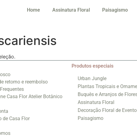
Home
Assinatura Floral
Paisagismo
cariensis
eleção.
Produtos especiais
nosco
Urban Jungle
 de retorno e reembolso
Plantas Tropicais e Orname
 Frequentes
Buquês e Arranjos de Flore
ine Casa Flor Atelier Botânico
Assinatura Floral
Decoração Floral de Evento
onta
Paisagismo
o de Casa Flor
omos