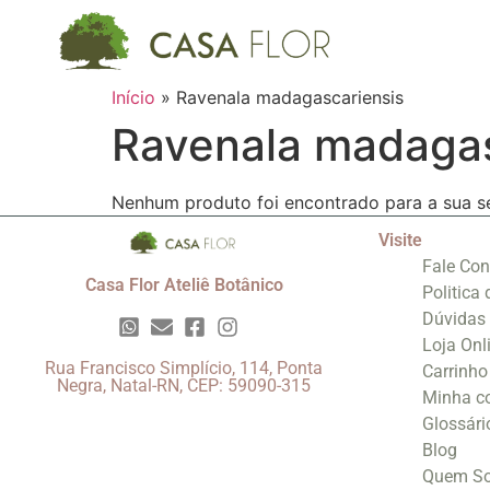
Início
»
Ravenala madagascariensis
Ravenala madagas
Nenhum produto foi encontrado para a sua s
Visite
Fale Co
Casa Flor Ateliê Botânico
Politica
Dúvidas
Loja Onl
Rua Francisco Simplício, 114, Ponta
Carrinho
Negra, Natal-RN, CEP: 59090-315
Minha c
Glossári
Blog
Quem S