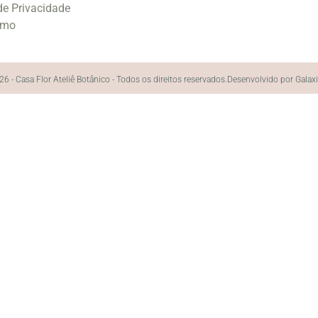
 de Privacidade
smo
6 - Casa Flor Ateliê Botânico - Todos os direitos reservados.
Desenvolvido por Galax