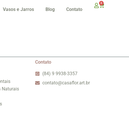
0
Vasos e Jarros
Blog
Contato
Contato
(84) 9 9938-3357
ntais
contato@casaflor.art.br
s Naturais
s