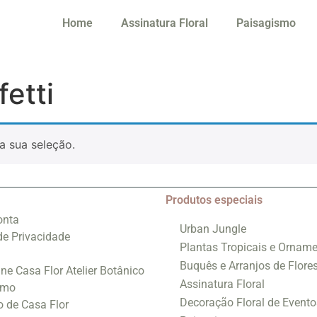
Home
Assinatura Floral
Paisagismo
etti
a sua seleção.
Produtos especiais
onta
Urban Jungle
 de Privacidade
Plantas Tropicais e Orname
Buquês e Arranjos de Flore
ine Casa Flor Atelier Botânico
Assinatura Floral
smo
Decoração Floral de Evento
o de Casa Flor