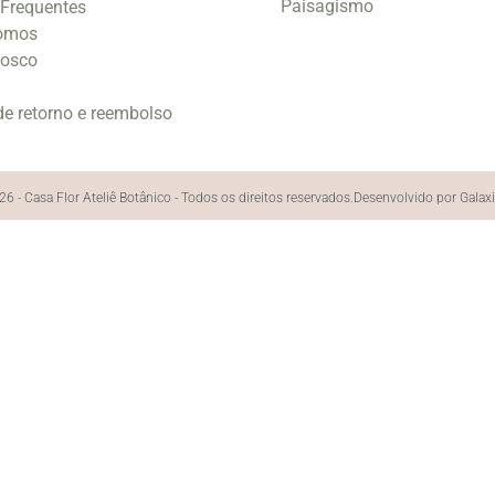
Paisagismo
 Frequentes
omos
nosco
 de retorno e reembolso
6 - Casa Flor Ateliê Botânico - Todos os direitos reservados.
Desenvolvido por Galax