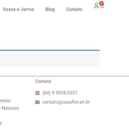
0
Vasos e Jarros
Blog
Contato
Contato
(84) 9 9938-3357
ntais
contato@casaflor.art.br
s Naturais
s