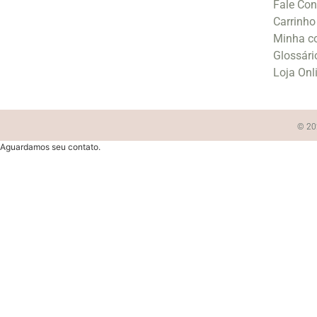
Fale Co
Carrinho
Minha c
Glossári
Loja Onl
© 202
Aguardamos seu contato.