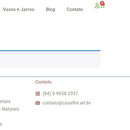
0
Vasos e Jarros
Blog
Contato
Contato
(84) 9 9938-3357
ntais
contato@casaflor.art.br
s Naturais
s