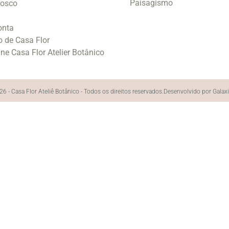
Paisagismo
nosco
onta
o de Casa Flor
ine Casa Flor Atelier Botânico
6 - Casa Flor Ateliê Botânico - Todos os direitos reservados.
Desenvolvido por Galax