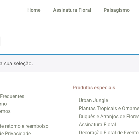
Home
Assinatura Floral
Paisagismo
l
a sua seleção.
Produtos especiais
 Frequentes
Urban Jungle
smo
Plantas Tropicais e Orname
omos
Buquês e Arranjos de Flore
Assinatura Floral
 de retorno e reembolso
Decoração Floral de Evento
 de Privacidade