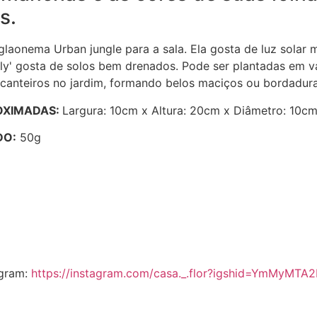
s.
glaonema Urban jungle para a sala. Ela gosta de luz solar m
y' gosta de solos bem drenados. Pode ser plantadas em vas
anteiros no jardim, formando belos maciços ou bordadura
OXIMADAS:
Largura: 10cm x Altura: 20cm x Diâmetro: 10c
DO:
50g
agram:
https://instagram.com/casa._.flor?igshid=YmMyMTA