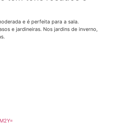
oderada e é perfeita para a sala.
os e jardineiras. Nos jardins de inverno,
s.
m
2M2Y=