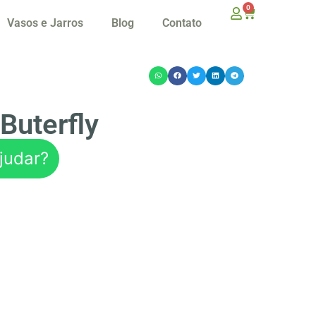
0
Vasos e Jarros
Blog
Contato
Buterfly
judar?