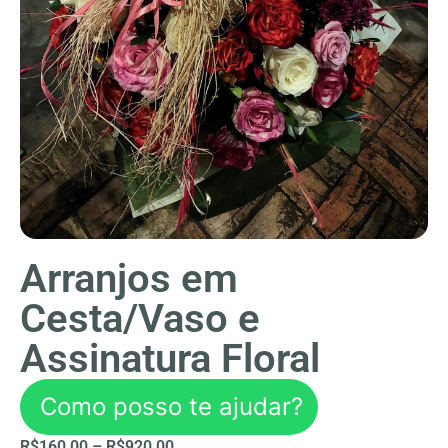
Arranjos em
Cesta/Vaso e
Assinatura Floral
Como posso te ajudar?
R$
160,00
–
R$
920,00