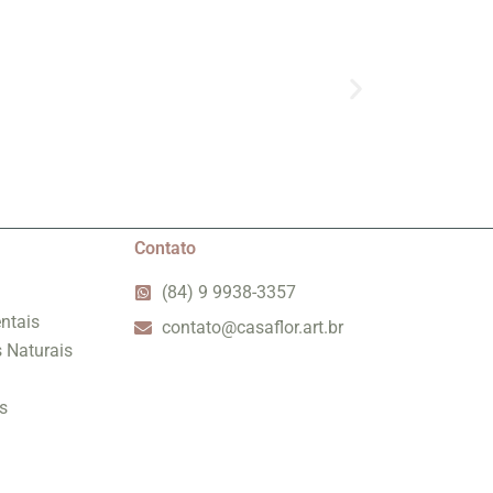
Contato
(84) 9 9938-3357
ntais
contato@casaflor.art.br
s Naturais
s