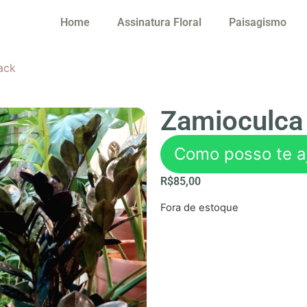
Home
Assinatura Floral
Paisagismo
ack
Zamioculca
Como posso te a
R$
85,00
Fora de estoque