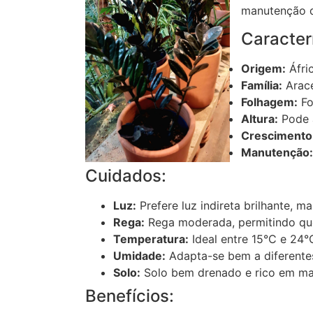
manutenção q
Caracterí
Origem:
Áfric
Família:
Arac
Folhagem:
Fo
Altura:
Pode a
Crescimento
Manutenção:
Cuidados:
Luz:
Prefere luz indireta brilhante, m
Rega:
Rega moderada, permitindo que
Temperatura:
Ideal entre 15°C e 24°
Umidade:
Adapta-se bem a diferente
Solo:
Solo bem drenado e rico em mat
Benefícios: