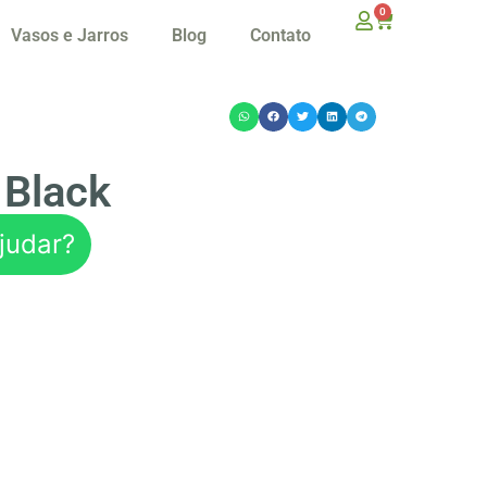
0
Vasos e Jarros
Blog
Contato
 Black
judar?