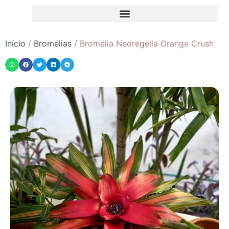
Início
/
Bromélias
/ Bromélia Neoregelia Orange Crush