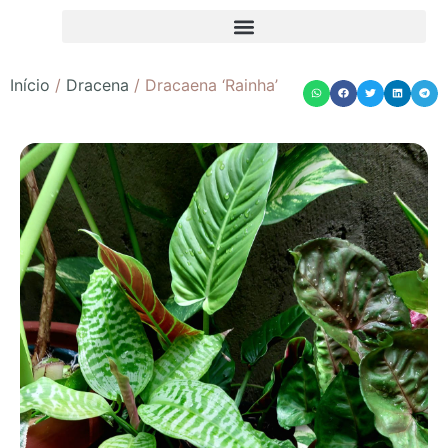
Início
/
Dracena
/ Dracaena ‘Rainha’