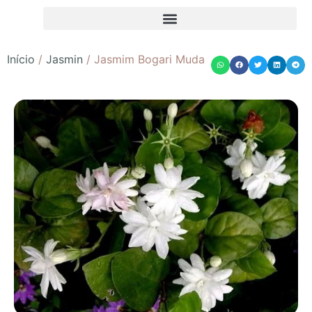
Início
/
Jasmin
/ Jasmim Bogari Muda