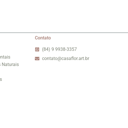
Contato
(84) 9 9938-3357
ntais
contato@casaflor.art.br
s Naturais
s