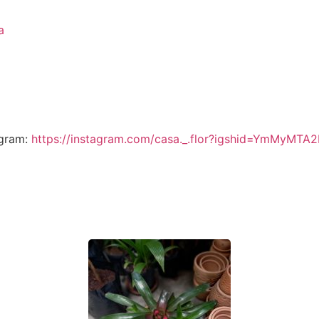
a
agram:
https://instagram.com/casa._.flor?igshid=YmMyMTA