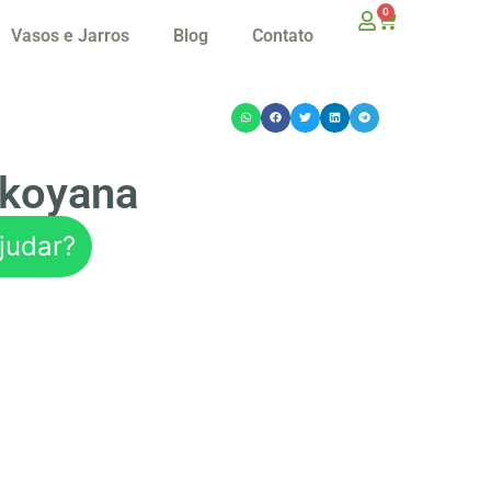
0
Vasos e Jarros
Blog
Contato
koyana
judar?