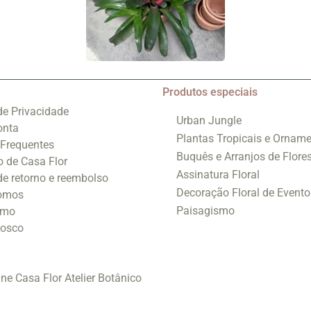
Produtos especiais
 de Privacidade
Urban Jungle
onta
Plantas Tropicais e Orname
 Frequentes
Buquês e Arranjos de Flore
o de Casa Flor
Assinatura Floral
 de retorno e reembolso
Decoração Floral de Evento
omos
Paisagismo
smo
nosco
ine Casa Flor Atelier Botânico