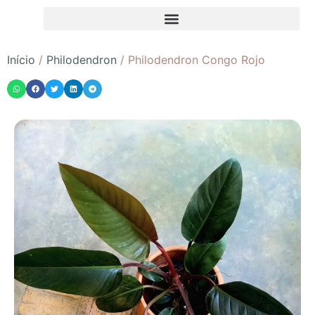
Início
/
Philodendron
/ Philodendron Congo Rojo