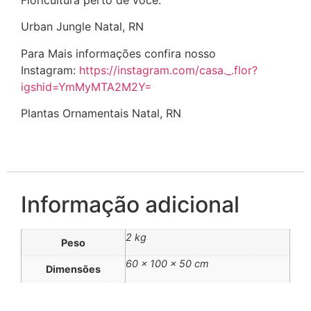
Floricultura perto de vôce.
Urban Jungle Natal, RN
Para Mais informações confira nosso
Instagram:
https://instagram.com/casa._.flor?
igshid=YmMyMTA2M2Y=
Plantas Ornamentais Natal, RN
Informação adicional
2 kg
Peso
60 × 100 × 50 cm
Dimensões