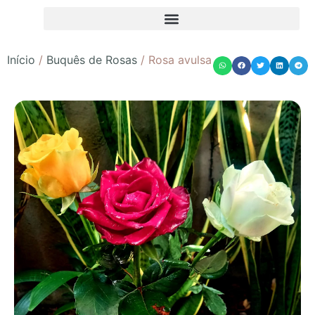
Início
/
Buquês de Rosas
/ Rosa avulsa