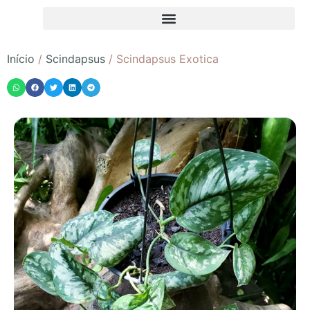
Início
/
Scindapsus
/ Scindapsus Exotica