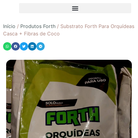
Início
/
Produtos Forth
/ Substrato Forth Para Orquídeas
Casca + Fibras de Coco