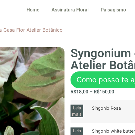
Home
Assinatura Floral
Paisagismo
 Casa Flor Atelier Botânico
Syngonium 
Atelier Bot
Como posso te a
R$
18,00
–
R$
150,00
Leia
Singonio Rosa
mais
Leia
Singonio white butter