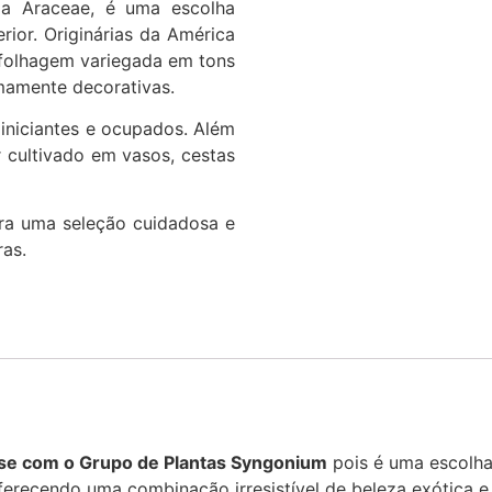
ia Araceae, é uma escolha
rior. Originárias da América
 folhagem variegada em tons
mamente decorativas.
s iniciantes e ocupados. Além
r cultivado em vasos, cestas
tra uma seleção cuidadosa e
ras.
se com o Grupo de Plantas Syngonium
pois é uma escolha
 oferecendo uma combinação irresistível de beleza exótica 