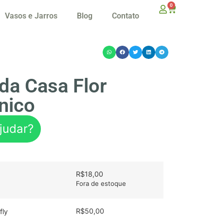
0
Vasos e Jarros
Blog
Contato
da Casa Flor
ânico
judar?
R$
18,00
Fora de estoque
R$
50,00
fly