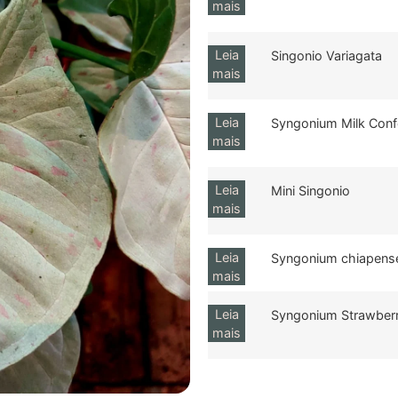
mais
Leia
Singonio Variagata
mais
Leia
Syngonium Milk Confe
mais
Leia
Mini Singonio
mais
Leia
Syngonium chiapens
mais
Leia
Syngonium Strawberr
mais