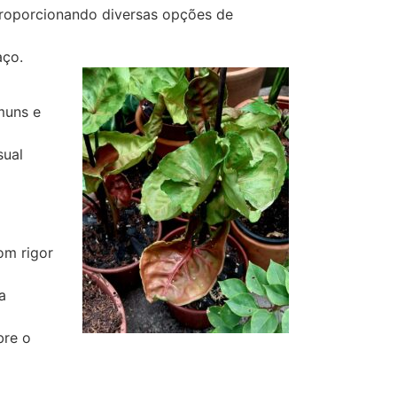
proporcionando diversas opções de
aço.
muns e
sual
om rigor
a
bre o