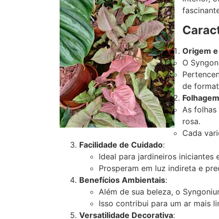
fascinant
Caract
Origem e 
O Syngoni
Pertencen
de forma
Folhagem
As folhas
rosa.
Cada vari
Facilidade de Cuidado
:
Ideal para jardineiros iniciant
Prosperam em luz indireta e pr
Benefícios Ambientais
:
Além de sua beleza, o Syngoniu
Isso contribui para um ar mais l
Versatilidade Decorativa
: