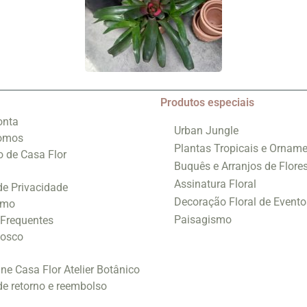
Produtos especiais
onta
Urban Jungle
omos
Plantas Tropicais e Orname
o de Casa Flor
Buquês e Arranjos de Flore
Assinatura Floral
 de Privacidade
Decoração Floral de Evento
smo
Paisagismo
 Frequentes
nosco
ine Casa Flor Atelier Botânico
 de retorno e reembolso