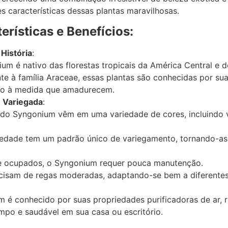
es características dessas plantas maravilhosas.
erísticas e Benefícios:
História
:
um é nativo das florestas tropicais da América Central e d
te à família Araceae, essas plantas são conhecidas por s
to à medida que amadurecem.
 Variegada
:
 do Syngonium vêm em uma variedade de cores, incluindo v
edade tem um padrão único de variegamento, tornando-as
es e ocupados, o Syngonium requer pouca manutenção.
ecisam de regas moderadas, adaptando-se bem a diferentes
m é conhecido por suas propriedades purificadoras de ar, 
impo e saudável em sua casa ou escritório.