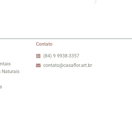
Contato
(84) 9 9938-3357
ntais
contato@casaflor.art.br
s Naturais
s