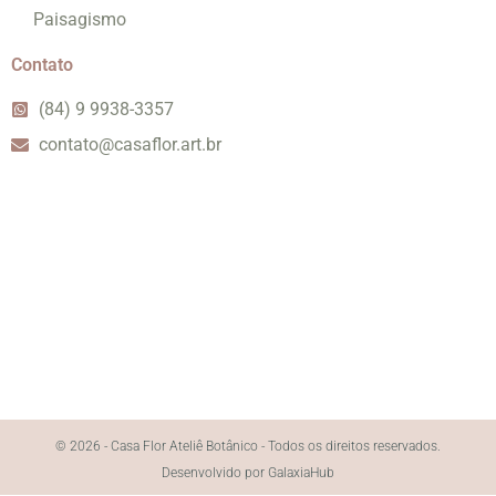
Paisagismo
Contato
(84) 9 9938-3357
contato@casaflor.art.br
© 2026 - Casa Flor Ateliê Botânico - Todos os direitos reservados.
Desenvolvido por GalaxiaHub