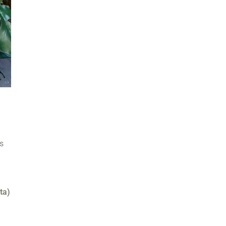
s
ta)