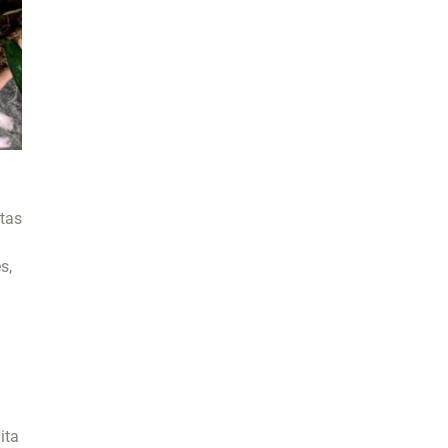
tas
s,
ita