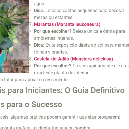
água.
Dica:
Escolha cactos pequenos para decorar
mesas ou estantes.
Marantas (Maranta leuconeura)
Por que escolher?
Beleza única e ótima para
ambientes internos.
Dica:
Evite exposição direta ao sol para mante
folhas vibrantes.
Costela-de-Adão (Monstera deliciosa)
Por que escolher?
Cresce rapidamente e é um
excelente planta de interior.
 tutor para apoiar o crescimento.
s para Iniciantes: O Guia Definitivo
as para o Sucesso
eis, algumas práticas podem garantir que elas prosperem:
planta prefere luz direta, indireta ou sombra.