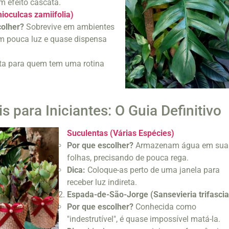
um efeito cascata.
oculcas zamiifolia)
colher?
Sobrevive em ambientes
m pouca luz e quase dispensa
ta para quem tem uma rotina
s para Iniciantes: O Guia Definitivo
Suculentas (Várias Espécies)
Por que escolher?
Armazenam água em sua
folhas, precisando de pouca rega.
Dica:
Coloque-as perto de uma janela para
receber luz indireta.
Espada-de-São-Jorge (Sansevieria trifascia
Por que escolher?
Conhecida como
"indestrutível", é quase impossível matá-la.