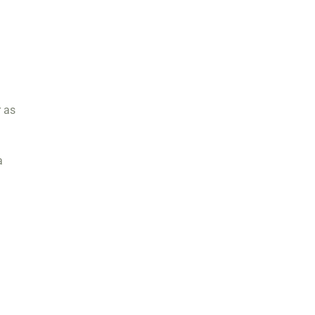
r as
a