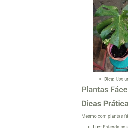
Dica:
Use um
Plantas Fácei
Dicas Prátic
Mesmo com plantas fác
Luz:
Entenda se a 