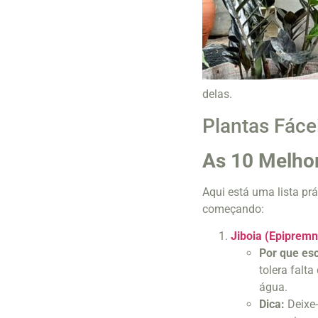
delas.
Plantas Fácei
As 10 Melhor
Aqui está uma lista p
começando:
Jiboia (Epiprem
Por que es
tolera falta
água.
Dica:
Deixe