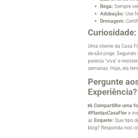
Rega:
Sempre veri
Adubação:
Use fe
Drenagem:
Certi
Curiosidade:
Uma cliente da Casa F
de-são-jorge. Segundo 
parecia "viva" e resis
semanas. Hoje, ela te
Pergunte aos
Experiência?
📸
Compartilhe uma fot
#PlantasCasaFlor
e ins
📊
Enquete:
Que tipo d
blog? Responda nos co