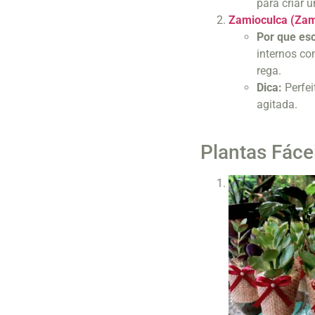
para criar 
Zamioculca (Zami
Por que es
internos co
rega.
Dica:
Perfei
agitada.
Plantas Fácei