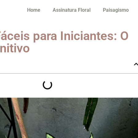
Home
Assinatura Floral
Paisagismo
áceis para Iniciantes: O
nitivo