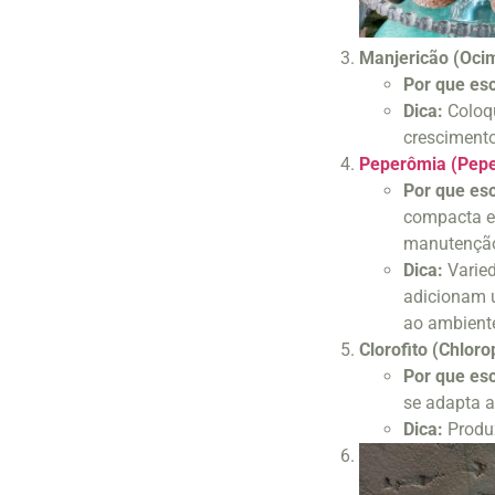
Manjericão (Oci
Por que es
Dica:
Coloqu
crescimento
Peperômia (Pepe
Por que es
compacta e
manutençã
Dica:
Varie
adicionam 
ao ambient
Clorofito (Chlo
Por que es
se adapta a
Dica:
Produz