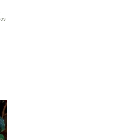
.
ios