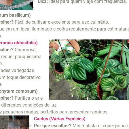
Dica:
Ideal para quem viaja com frequência.
mum basilicum)
colher?
Fácil de cultivar e excelente para uso culinário.
e em um local iluminado e colha regularmente para estimular 
.
romia obtusifolia)
colher?
Charmosa,
 requer pouquíssima
o.
dades variegadas
um toque decorativo
e.
rophytum comosum)
colher?
Purifica o ar e
 diferentes condições de luz.
 pequenas mudas, perfeitas para presentear amigos.
Cactus (Várias Espécies)
Por que escolher?
Minimalista e requer pouca