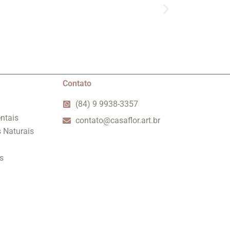
Contato
(84) 9 9938-3357
ntais
contato@casaflor.art.br
s Naturais
s