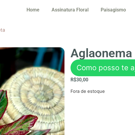
Home
Assinatura Floral
Paisagismo
ta
Aglaonema 
Como posso te a
R$
30,00
Fora de estoque