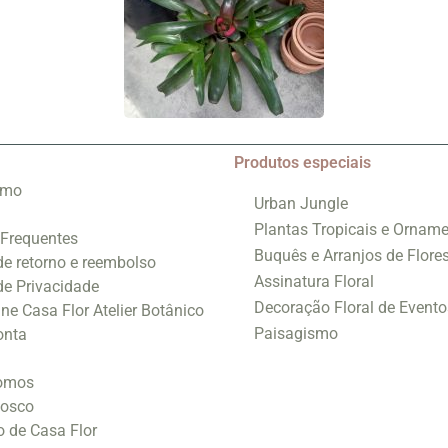
Produtos especiais
smo
Urban Jungle
Plantas Tropicais e Orname
 Frequentes
Buquês e Arranjos de Flore
 de retorno e reembolso
Assinatura Floral
 de Privacidade
Decoração Floral de Evento
ine Casa Flor Atelier Botânico
Paisagismo
onta
omos
nosco
o de Casa Flor