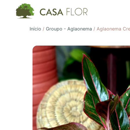
Início
/
Groupo - Aglaonema
/ Aglaonema Cre