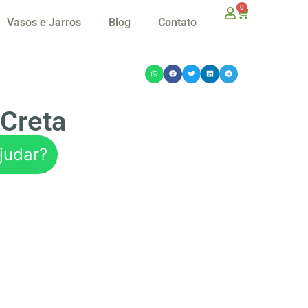
0
Vasos e Jarros
Blog
Contato
Creta
judar?