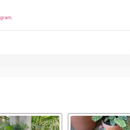
agram
.