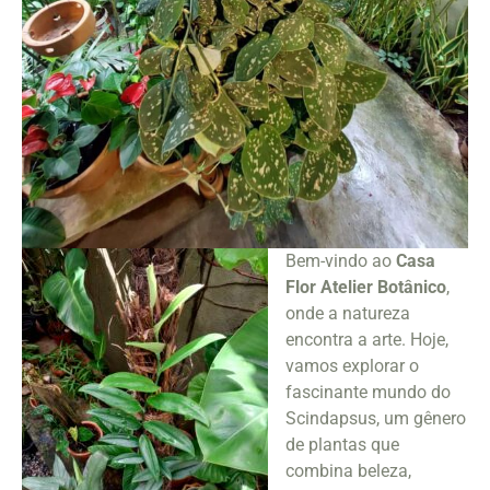
Bem-vindo ao
Casa
Flor Atelier Botânico
,
onde a natureza
encontra a arte. Hoje,
vamos explorar o
fascinante mundo do
Scindapsus, um gênero
de plantas que
combina beleza,