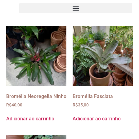
Bromélia Neoregelia Ninho
Bromélia Fasciata
R$
40,00
R$
35,00
Adicionar ao carrinho
Adicionar ao carrinho